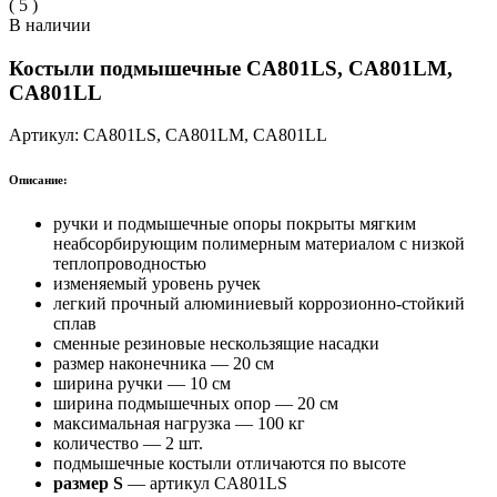
(
5
)
В наличии
Костыли подмышечные CA801LS,
CA801LM
,
CA801LL
Артикул:
CA801LS,
CA801LM
, CA801LL
Описание:
ручки и подмышечные опоры покрыты мягким
неабсорбирующим полимерным материалом с низкой
теплопроводностью
изменяемый уровень ручек
легкий прочный алюминиевый коррозионно-стойкий
сплав
сменные резиновые нескользящие насадки
размер наконечника — 20 см
ширина ручки — 10 см
ширина подмышечных опор — 20 см
максимальная нагрузка — 100 кг
количество — 2 шт.
подмышечные костыли отличаются по высоте
размер S
— артикул CA801LS